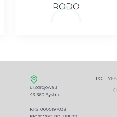
RODO
POLITYK
ul.Zdrojowa 3
C
43-360 Bystra
KRS: 0000197038
BIC/SWIFT: POLUPLPR