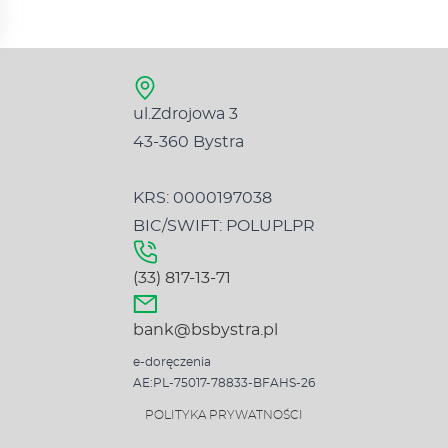
ul.Zdrojowa 3
43-360 Bystra
KRS: 0000197038
BIC/SWIFT: POLUPLPR
(33) 817-13-71
bank@bsbystra.pl
e-doręczenia
AE:PL-75017-78833-BFAHS-26
POLITYKA PRYWATNOŚCI