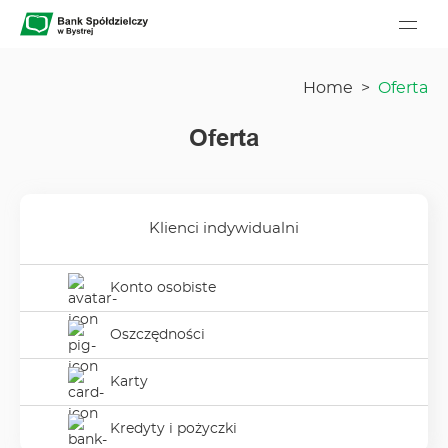
Bank Spółdzielczy w Bystrej - Menu główne
Go to homepage
Home
>
Oferta
Oferta
Klienci indywidualni
Konto osobiste
Konto osobiste
w podmenu
Klienci indywidualni
Oszczędności
Oszczędności
w podmenu
Klienci indywidualni
Karty
Karty
w podmenu
Klienci indywidualni
Kredyty i pożyczki
Kredyty i pożyczki
w podmenu
Klienci indywidualni